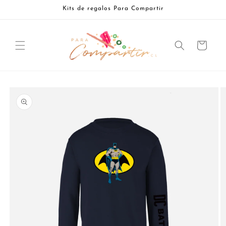
Ir
Kits de regalos Para Compartir
directamente
al contenido
Carrito
Ir
directamente
a la
información
del producto