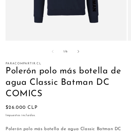
Abrir
Ab
elemento
e
multimedia
m
de
1
/
6
1
2
en
e
una
PARACOMPARTIR.CL
u
ventana
v
Polerón polo más botella de
modal
m
agua Classic Batman DC
COMICS
Precio
$26.000 CLP
habitual
Impuestos incluidos.
Polerón polo más botella de agua Classic Batman DC