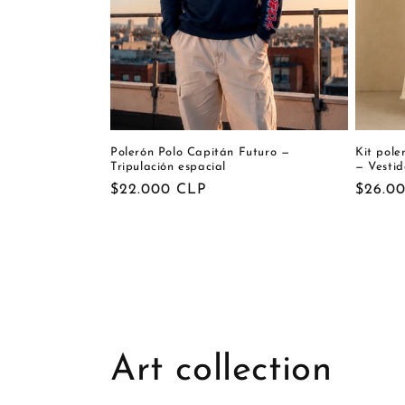
Polerón Polo Capitán Futuro —
Kit pol
Tripulación espacial
— Vestid
Precio
$22.000 CLP
Precio
$26.0
habitual
habitu
Art collection