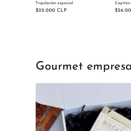
Tripulación espacial
Capitán 
Precio
$22.000 CLP
Precio
$26.0
habitual
habitu
Gourmet empresa