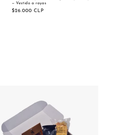
— Vestido a rayas
Precio
$26.000 CLP
habitual