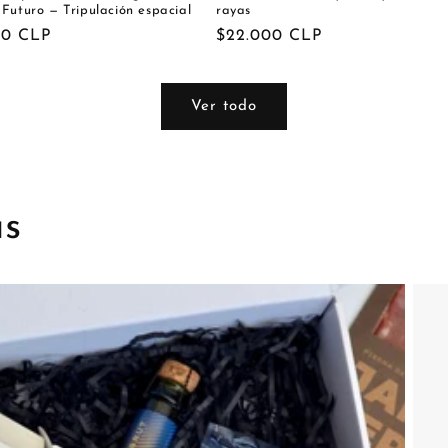
Futuro — Tripulación espacial
rayas
00 CLP
Precio
$22.000 CLP
al
habitual
Ver todo
s