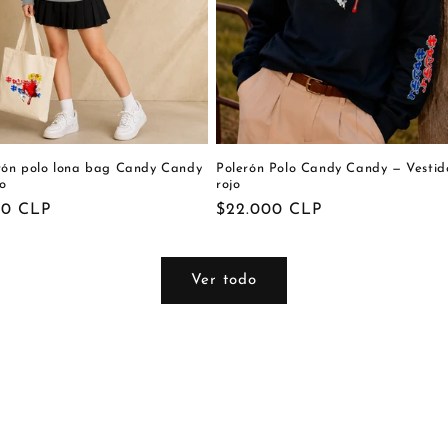
erón polo lona bag Candy Candy
Polerón Polo Candy Candy — Vestid
o
rojo
00 CLP
Precio
$22.000 CLP
al
habitual
Ver todo