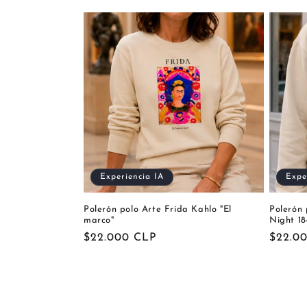
Experiencia IA
Expe
Polerón polo Arte Frida Kahlo "El
Polerón 
marco"
Night 1
Precio
$22.000 CLP
Precio
$22.0
habitual
habitu