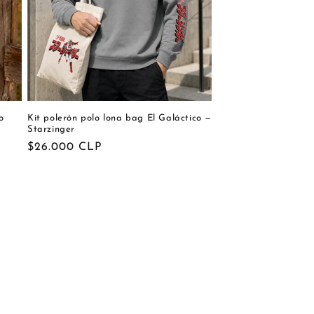
o
Kit polerón polo lona bag El Galáctico —
Starzinger
Precio
$26.000 CLP
habitual