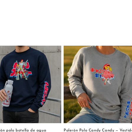
rón polo botella de agua
Polerón Polo Candy Candy — Vestid