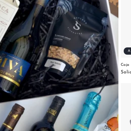
A
Caja 
Soli