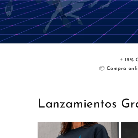
⚡
15% 
📦
Compra onli
Lanzamientos Gra