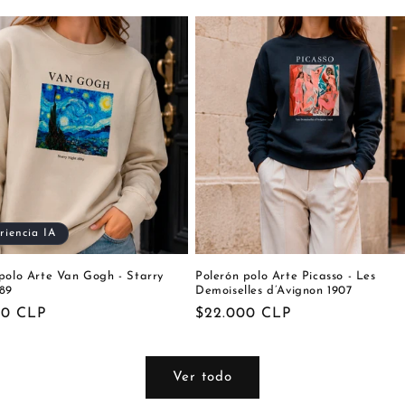
riencia IA
polo Arte Van Gogh - Starry
Polerón polo Arte Picasso - Les
889
Demoiselles d’Avignon 1907
00 CLP
Precio
$22.000 CLP
al
habitual
Ver todo