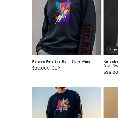
Expe
Polerón Polo She-Ra — Swift Wind
Kit pole
Duel (19
Precio
$22.000 CLP
Precio
$26.0
habitual
habitu