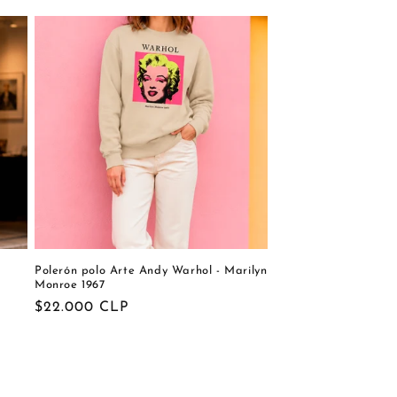
Polerón polo Arte Andy Warhol - Marilyn
Monroe 1967
Precio
$22.000 CLP
habitual