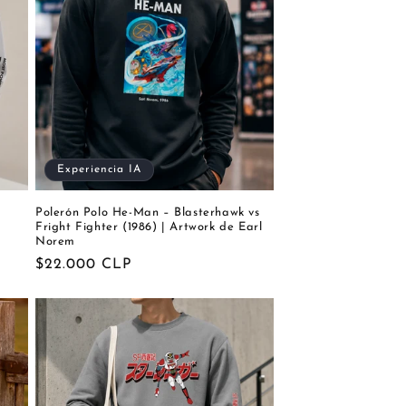
Experiencia IA
Polerón Polo He-Man – Blasterhawk vs
Fright Fighter (1986) | Artwork de Earl
Norem
Precio
$22.000 CLP
habitual