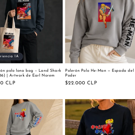
riencia IA
rón polo lona bag – Land Shark
Polerón Polo He-Man — Espada del
86) | Artwork de Earl Norem
Poder
00 CLP
Precio
$22.000 CLP
al
habitual