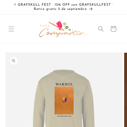
Ir
⚡ GRAYSKULL FEST · 15% OFF con GRAYSKULLFEST ·
directamente
Retiro gratis 5 de septiembre
al contenido
Carrito
Ir
directamente
a la
información
del producto