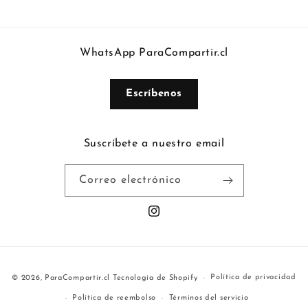
1962
1962
WhatsApp ParaCompartir.cl
Escríbenos
Suscríbete a nuestro email
Correo electrónico
https://www.instagram.com/paracom
Formas
Política de privacidad
© 2026,
ParaCompartir.cl
Tecnología de Shopify
de
Política de reembolso
Términos del servicio
pago