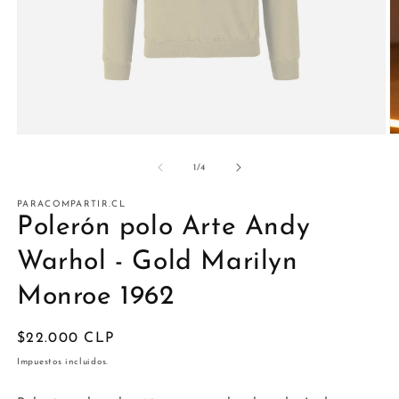
Abrir
Ab
elemento
e
multimedia
m
de
1
/
4
1
2
en
e
una
PARACOMPARTIR.CL
u
ventana
v
Polerón polo Arte Andy
modal
m
Warhol - Gold Marilyn
Monroe 1962
Precio
$22.000 CLP
habitual
Impuestos incluidos.