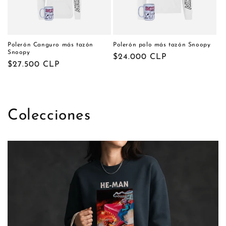
ó
n
:
Polerón Canguro más tazón
Polerón polo más tazón Snoopy
Snoopy
Precio
$24.000 CLP
Precio
$27.500 CLP
habitual
habitual
Colecciones