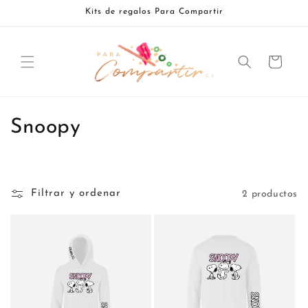
Ir
Kits de regalos Para Compartir
directamente
al contenido
Carrito
C
Snoopy
o
l
Filtrar y ordenar
2 productos
e
c
c
i